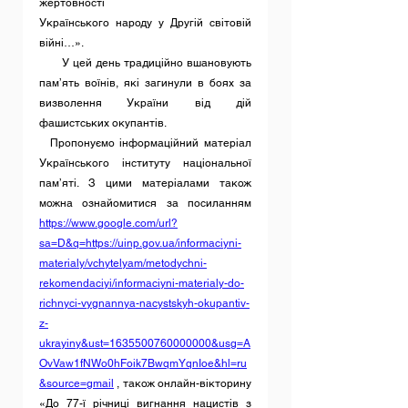
жертовності
Українського народу у Другій світовій 
війні…».
      У цей день традиційно вшановують 
пам’ять воїнів, які загинули в боях за 
визволення України від дій 
фашистських окупантів.
  Пропонуємо інформаційний матеріал 
Українського інституту національної 
пам’яті. З цими матеріалами також 
можна ознайомитися за посиланням 
https://www.google.com/url?
sa=D&q=https://uinp.gov.ua/informaciyni-
materialy/vchytelyam/metodychni-
rekomendaciyi/informaciyni-materialy-do-
richnyci-vygnannya-nacystskyh-okupantiv-
z-
ukrayiny&ust=1635500760000000&usg=A
OvVaw1fNWo0hFoik7BwqmYqnIoe&hl=ru
&source=gmail
 , також онлайн-вікторину 
«До 77-ї річниці вигнання нацистів з 