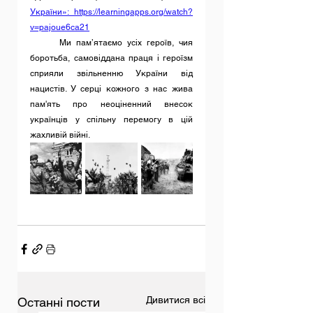
України»:  https://learningapps.org/watch?
v=pajoue6ca21
      Ми пам’ятаємо усіх героїв, чия 
боротьба, самовіддана праця і героїзм 
сприяли звільненню України від 
нацистів. У серці кожного з нас жива 
пам'ять про неоціненний внесок 
українців у спільну перемогу в цій 
жахливій війні.
Дивитися всі
Останні пости