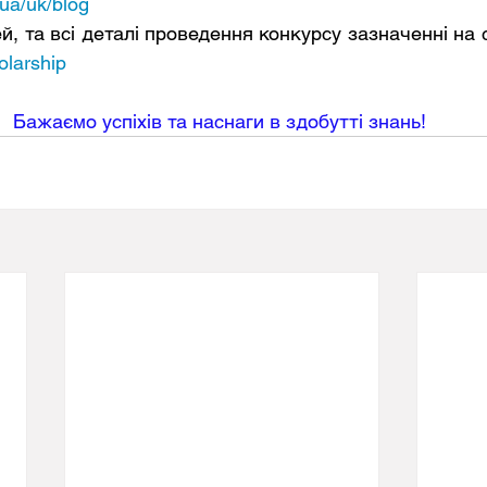
.ua/uk/blog
olarship
Бажаємо успіхів та наснаги в здобутті знань! 