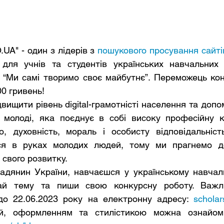
.UA" - один з лідерів з 
пошукового просування сайті
для учнів та студентів українських навчальних 
: “Ми самі творимо своє майбутнє”. Переможець кон
00 гривень! 
ї молоді, яка поєднує в собі високу професійну ко
ю, духовність, мораль і особисту відповідальніст
ся в руках молодих людей, тому ми прагнемо до
свого розвитку. 
ай тему та пиши свою конкурсну роботу. Важли
до 22.06.2023 року на електронну адресу: 
schola
й, оформленням та стилістикою можна ознайоми