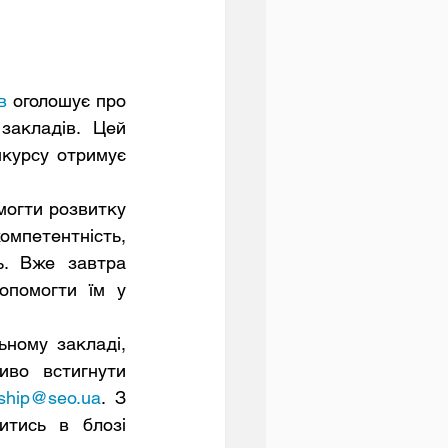
в
 оголошує про 
закладів. Цей 
курсу отримує 
мпетентність, 
ь. Вже завтра 
помогти їм у 
во встигнути 
rship@seo.ua
. З 
тись в блозі 