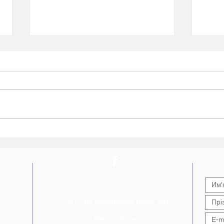
Всеукраїнське тестування
Пере
до 30-ї річниці ухвалення
знан
Конституції України від
нав
фестивалю «Код Нації»
Лим
© 2018. Лиманський ліцей №4.
Ми на зв'язку