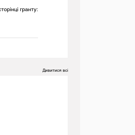
	Теми для статей, та всі деталі проведення конкурсу зазначенні на сторінці гранту: 
Дивитися всі