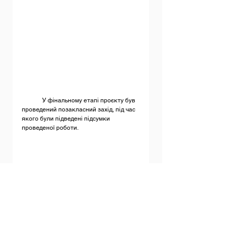
	У фінальному етапі проєкту був 
проведений позакласний захід, під час 
якого були підведені підсумки 
проведеної роботи.
	Результати роботи були 
узагальнені у відеоролику.
	Журі конкурсу високо оцінило 