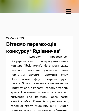
29 бер. 2023 р.
Вітаємо переможців
конкурсу “Годівничка”
	Щороку проводиться 
Всеукраїнський природоохоронний 
конкурс “Годівничка”. Його мета дуже 
важлива і шляхетна: допомогти нашим 
пернатим друзям пережити зиму. 
Орнітологічна фауна України дуже 
багата. Більшість пташок є перелітними 
і рятуються від холоду і голоду в теплих 
краях. Але чимало пташок залишається 
зимувати або кочують через землі 
нашої країни. Саме їх і рятують від 
голодної смерті учасники акції.  Акція 
проходила протягом лютого - березня. 