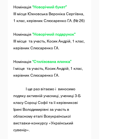
Номінація 
“Новорічний букет”
ІІІ місце Юхновська Вероніка Сергіївна, 
1 клас, керівник Слюсаренко Г.А. (№ 26)
Номінація 
"Новорічний подарунок"
ІІІ місце  та участь, Косик Андрій, 1 клас, 
керівник Слюсаренко Г.А.
Номінація 
“Стилізована ялинка”
І місце  та участь, Косик Андрій, 1 клас, 
керівник Слюсаренко Г.А.
	І ще раз вітаємо і  виносимо 
подяку активній учасниці, учениці 3-Б 
класу Сороці Софії та її керівникові 
Ірині Володимирівні за участь в 
обласному етапі Всеукраїнської 
виставки-конкурсу «Український 
сувенір». 