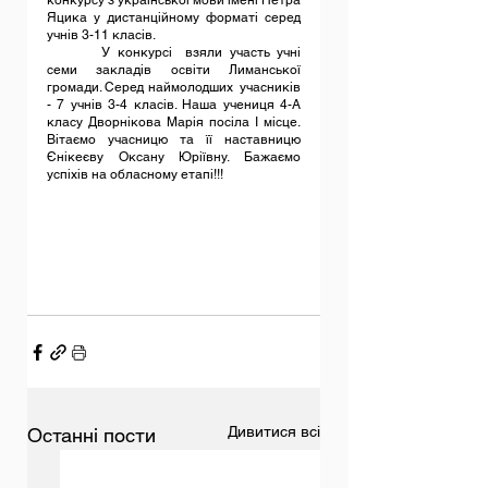
конкурсу з української мови імені Петра 
Яцика у дистанційному форматі серед 
учнів 3-11 класів.
  	У конкурсі  взяли участь учні 
семи закладів освіти Лиманської 
громади. Серед наймолодших  учасників  
- 7 учнів 3-4 класів. Наша учениця 4-А 
класу Дворнікова Марія посіла І місце. 
Вітаємо учасницю та її наставницю 
Єнікеєву Оксану Юріївну. Бажаємо 
успіхів на обласному етапі!!!
Дивитися всі
Останні пости