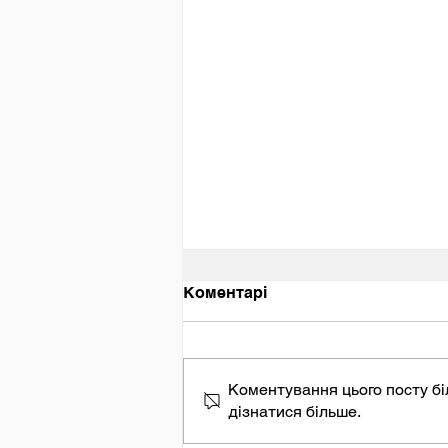
День вшанування пам’яті
Коментарі
Захисників та Захисниць
України, учасників
добровольчих формувань
та цивільних осіб, які
були страчені, закатовані
Коментування цього посту бі
або загинули у полоні.
дізнатися більше.