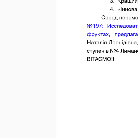
               3
               4
         Серед 
№197:  Исследоват
фруктах, предлаг
Наталія Леонідівна,
ступенів №4 Лиманс
ВІТАЄМО!!