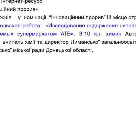
. “Кращий інтернет-ресурс”
.  «Інноваційний прорив»
переможців    у  номінації  “Інноваційний прорив” ІІІ місце о
ельская работа:  «Исследование содержания нитрат
аемых супермаркетом АТБ». 8-10 кл, химия
 Авто
 вчитель хімії та директор Лиманської загальноосвітнь
ької міської ради Донецької області.