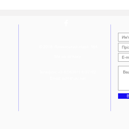
до 30-ї річниці ухвалення
знан
Конституції України від
нав
фестивалю «Код Нації»
Лим
© 2018. Лиманський ліцей №4.
Ми на зв'язку
Телефон: +3 8(06261) 6-37-92
Email:
scl4@ukr.net
В