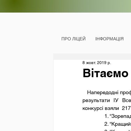
ПРО ЛІЦЕЙ
ІНФОРМАЦІЯ
8 жовт. 2019 р.
Вітаємо
   Напередодні професійного свята педагогів  колектив «Шкільного порталу» повідомив 
результати ІУ Все
конкурсі взяли  217
              
             