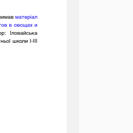
тримав 
матеріал 
ов в овощах и 
р: Іловайська 
ої школи І-ІІІ 