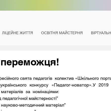
ЛІЦЕЙНЕ ЖИТТЯ
ОСВІТНЯ МАЙСТЕРНЯ
ВІРТУАЛЬ
 переможця!
українського конкурсу «Педагог-новатор».У 2019 
 матеріалів  за  номінаціями:
 1. “Зорепад педагогічної майстерності”
  2. “Кращий науково-методичний матеріал”