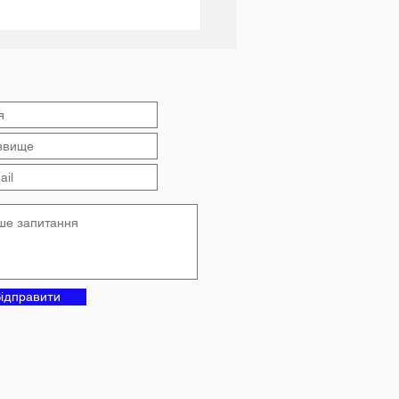
ь: підсумки 2025-2026
чального року в
анському ліцеї №4
ідправити