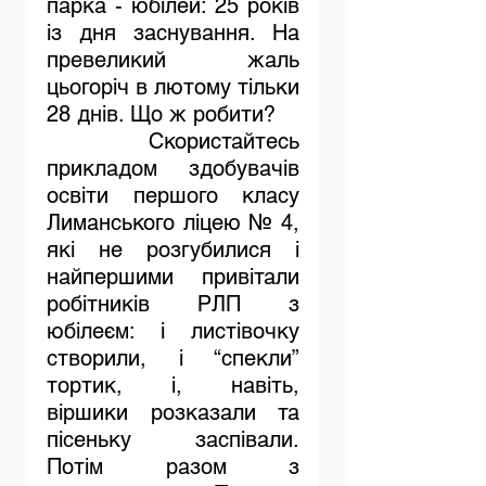
парка - юбілей: 25 років 
із дня заснування. На 
превеликий жаль 
цьогоріч в лютому тільки 
28 днів. Що ж робити?
	Скористайтесь 
прикладом здобувачів 
освіти першого класу 
Лиманського ліцею № 4, 
які не розгубилися і 
найпершими привітали 
робітників РЛП з 
юбілеєм: і листівочку 
створили, і “спекли” 
тортик, і, навіть, 
віршики розказали та 
пісеньку заспівали. 
Потім разом з 