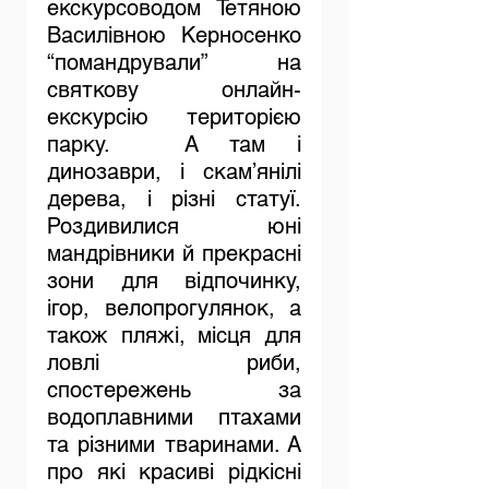
екскурсоводом Тетяною 
Василівною Керносенко 
“помандрували” на 
святкову онлайн-
екскурсію територією 
парку. 	А там і 
динозаври, і скам’янілі 
дерева, і різні статуї. 
Роздивилися юні 
мандрівники й прекрасні 
зони для відпочинку, 
ігор, велопрогулянок, а 
також пляжі, місця для 
ловлі риби, 
спостережень за 
водоплавними птахами 
та різними тваринами. А 
про які красиві рідкісні 