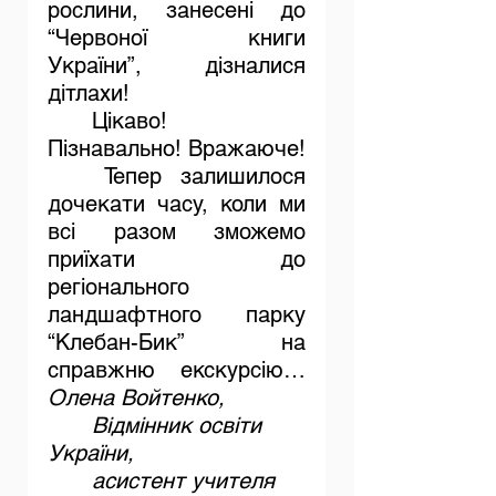
рослини, занесені до 
“Червоної книги 
України”, дізналися 
дітлахи!
	Цікаво! 
Пізнавально! Вражаюче!
	Тепер залишилося 
дочекати часу, коли ми 
всі разом зможемо 
приїхати до 
регіонального 
ландшафтного парку 
“Клебан-Бик” на 
справжню екскурсію…			
Олена Войтенко,
	Відмінник освіти 
України,
	асистент учителя 