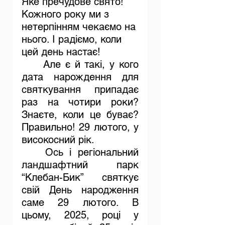
Яке пречудове свято! 
Кожного року ми з 
нетерпінням чекаємо на 
нього. І радіємо, коли 
цей день настає!
	Але є й такі, у кого 
дата нарождення для 
святкування припадає 
раз на чотири роки? 
Знаєте, коли це буває? 
Правильно! 29 лютого, у 
високосний рік.
	Ось і регіональний 
ландшафтний парк 
“Клебан-Бик” святкує 
свій День народження 
саме 29 лютого. В 
цьому, 2025, році у 