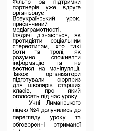
Фільтр за підтримки 
партнерів уже вдруге 
організовує 
Всеукраїнський урок, 
присвячений 
медіаграмотності. 
Глядачі дізнаються, як 
протидіяти соціальним 
стереотипам, хто такі 
боти та тролі, як 
розумно споживати 
інформацію та не 
вестися на маніпуляції. 
Також організатори 
підготували сюрприз 
для школярів старших 
класів, про який 
оголосять під час уроку.
Учні Лиманського 
ліцею №4 долучились до  
перегляду уроку та 
обговоренні отриманої 