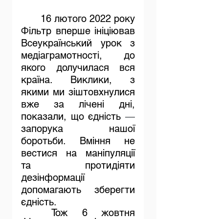
16 лютого 2022 року 
Фільтр вперше ініціював 
Всеукраїнський урок з 
медіаграмотності, до 
якого долучилася вся 
країна. Виклики, з 
якими ми зіштовхнулися 
вже за лічені дні, 
показали, що єдність 
—
запорука нашої 
боротьби. Вміння не 
вестися на маніпуляції 
та протидіяти 
дезінформації 
допомагають зберегти 
єдність.
Тож 6 жовтня 