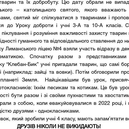
варин та їх добробуту. Цю дату обрали не випад
ького – католицького святого, якого вважають 
ами, святий міг спілкуватися з тваринами і пропові
я до Уроку доброти і учні 3-А та 10-А класів. Ск
 піклування і розуміння важливості захисту тварин 
ідності гуманного та відповідального ставлення до н
матикою. Спочатку разом з представниками ре
у “Клебан-Бик” учні пригадали тварин, що самі бор
і (наприклад: зайці та вовки). Потім обговорили пр
планеті Земля.  Найцікавішим був урок, присвяч
окласників: їхнім песикам та котикам. Це був урок
ості бути разом і зі своїми пухнастими та хвостати
брали з собою, коли евакуйовувалися в 2022 році, і 
дістю друзями - однокласниками.
овок, який зробили учні 4 класу, мають запам’ятати вс
ДРУЗІВ НІКОЛИ НЕ ВИКИДАЮТЬ!