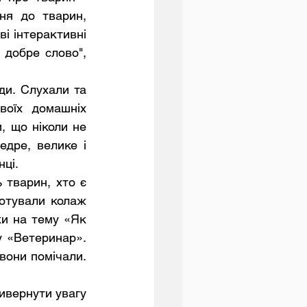
ня до тварин, 
і інтерактивні 
добре слово", 
воїх домашніх 
 що ніколи не 
дре, велике і 
ці. 
отували колаж 
и на тему «Як 
 «Ветеринар». 
вони помічали. 