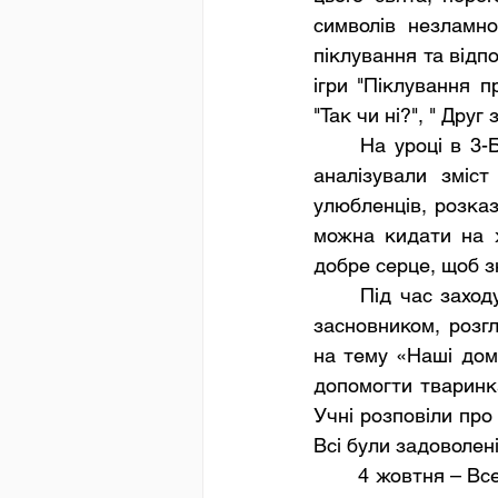
символів незламно
піклування та відпо
ігри "Піклування п
"Так чи ні?", " Друг 
	На уроці в 3-Б класі обговорювали красу та неповторність природи. Слухали та 
аналізували зміст
улюбленців, розказ
можна кидати на ж
добре серце, щоб зн
	Під час заходу учні 5-А класу дізналися як виник Всесвітній день тварин, хто є 
засновником, розгл
на тему «Наші дом
допомогти тваринка
Учні розповіли про 
Всі були задоволен
	4 жовтня – Всесвітній день захисту тварин – день, спрямований привернути увагу 