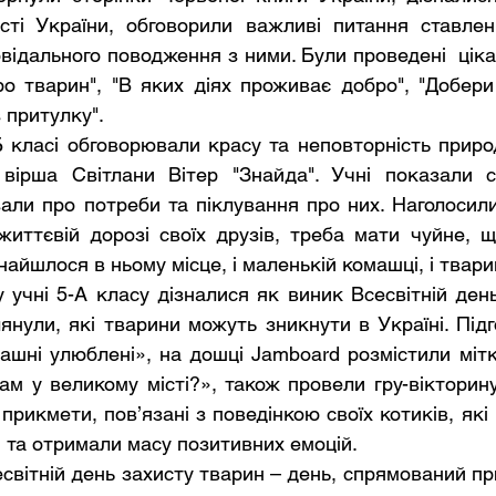
сті України, обговорили важливі питання ставлен
відального поводження з ними. Були проведені  цікав
ро тварин", "В яких діях проживає добро", "Добери 
з притулку". 
 вірша Світлани Вітер "Знайда". Учні показали с
али про потреби та піклування про них. Наголосили,
иттєвій дорозі своїх друзів, треба мати чуйне, ще
айшлося в ньому місце, і маленькій комашці, і тварин
янули, які тварини можуть зникнути в Україні. Підг
ашні улюблені», на дошці Jamboard розмістили мітк
м у великому місті?», також провели гру-вікторину
прикмети, пов’язані з поведінкою своїх котиків, які 
і та отримали масу позитивних емоцій.