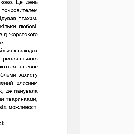
ково. Це день 
покровителем 
дував птахам. 
ільки любові, 
від жорстокого 
их.
гіонального 
ються за своє 
облеми захисту 
ений власним 
, де панувала 
ми тваринками, 
від можливості 
і: