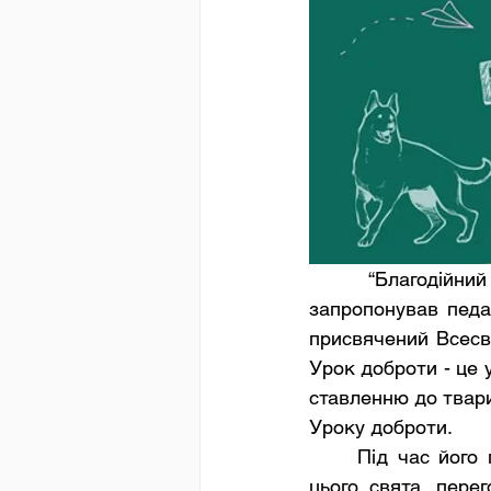
	“Благодійний фонд допомоги безпритульним тваринам “Щаслива лапа” 
запропонував педа
присвячений Всесв
Урок доброти - це 
ставленню до твари
Уроку доброти. 
	Під час його проведення  діти 5-Б класу ознайомились з історією виникнення 
цього свята, перег