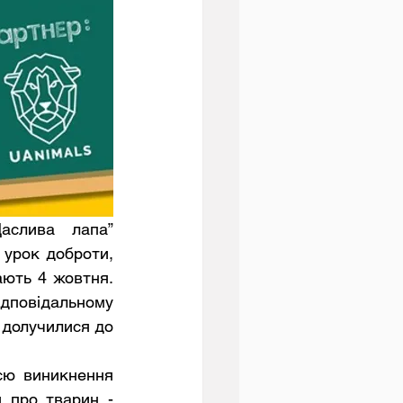
урок доброти, 
ють 4 жовтня. 
ідповідальному 
долучилися до 
 про тварин - 