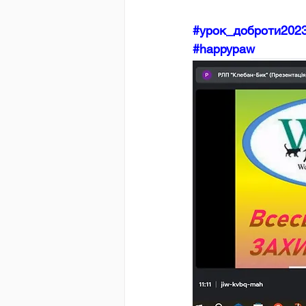
#урок_доброти202
#happypaw