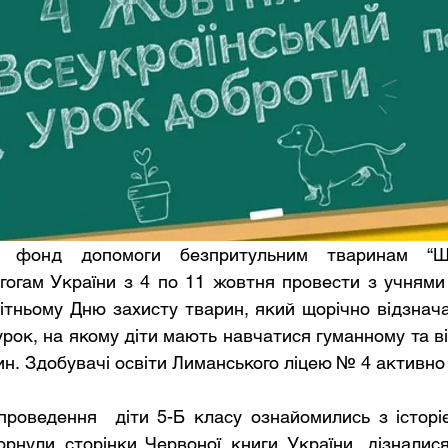
гогам України з 4 по 11 жовтня провести з учнями 
ітньому Дню захисту тварин, який щорічно відзнача
урок, на якому діти мають навчатися гуманному та в
н. Здобувачі освіти Лиманського ліцею № 4 активно 
орнули сторінки Червоної книги України, дізналися