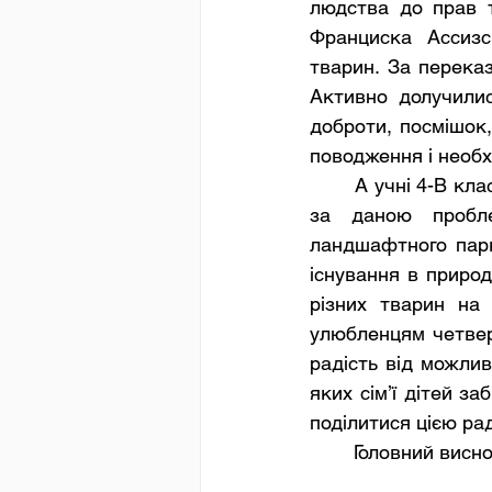
людства до прав т
Франциска Ассизс
тварин. За переказ
Активно долучилис
доброти, посмішок,
поводження і необх
	А учні 4-В класу Лиманського ліцею №4 взяли участь відразу в декількох заходах 
за даною пробле
ландшафтного парк
існування в природ
різних тварин на 
улюбленцям четверт
радість від можлив
яких сім’ї дітей за
поділитися цією ра
	Головний висн