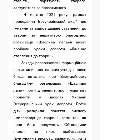
старість, порятувати хворого, 
заступитися за беззахисного.
   4 жовтня 2021 рокув рамках 
проведення Всеукраїнської акції про 
гуманне та відповідальне ставлення до 
тварин за ініціативою благодійної 
організації «Щаслива лапа»в школі 
пройшли уроки доброти «Гуманне 
ставлення до тварин». 
     Заходи розпочалисяінформаційною 
п’ятихвилинкою, на яких учні дізналися 
більш детально про Всеукраїнську 
благодійну організацію «Щаслива 
лапа», про її діяльність, про її ініціативу 
провести у школах України 
Всеукраїнський урок доброти. Потім 
діти розкрили поняття вислову 
«милосердя до тварин», саме так, як 
вони його розуміють. Обговорили 
якості, на яких відбувається 
ґрунтування вислову, визначили, які із 