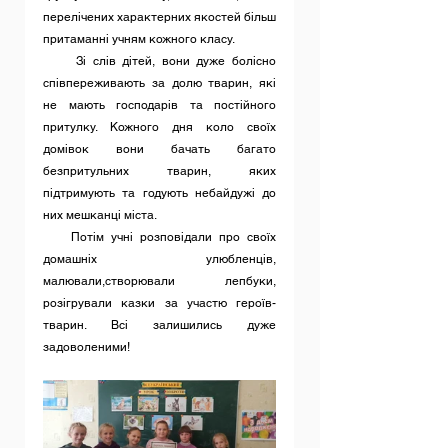
перелічених характерних якостей більш 
притаманні учням кожного класу.
     Зі слів дітей, вони дуже болісно 
співпереживають за долю тварин, які 
не мають господарів та постійного 
притулку. Кожного дня коло своїх 
домівок вони бачать багато 
безпритульних тварин, яких 
підтримують та годують небайдужі до 
них мешканці міста.
    Потім учні розповідали про своїх 
домашніх улюбленців, 
малювали,створювали лепбуки, 
розігрували казки за участю героїв-
тварин. Всі залишились дуже 
задоволеними! 