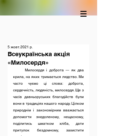
5 жовт. 2021 р.
Всеукраїнська акція
«Милосердя»
      Милосердя і доброта ― як два 
крила, на яких тримається людство. Ми 
часто чуємо ці слова: доброта, 
сердечність, людяність, милосердя. Ще з 
часів давньоруських благодійств були 
вони в традиціях нашого народу. Цілком 
природнім і закономірним вважається 
допомогти знедоленому, нещасному, 
поділитись шматком хліба, дати 
притулок бездомному, захистити 