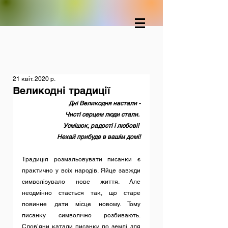
21 квіт. 2020 р.
Великодні традиції
Дні Великодня настали -
Чисті серцем люди стали. 
Усмішок, радості і любові!
Нехай прибуде в вашім домі!
Традиція розмальовувати писанки є 
практично у всіх народів. Яйце завжди 
символізувало нове життя. Але 
неодмінно стається так, що старе 
повинне дати місце новому. Тому 
писанку символічно розбивають. 
Слов’яни катали писанки по землі для 