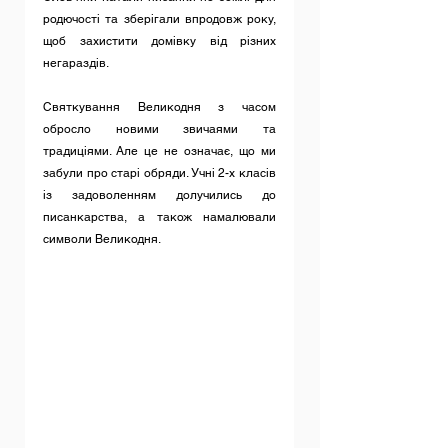
родючості та зберігали впродовж року, 
щоб захистити домівку від різних 
негараздів. 
Святкування Великодня з часом 
обросло новими звичаями та 
традиціями. Але це не означає, що ми 
забули про старі обряди. Учні 2-х класів 
із задоволенням долучились до 
писанкарства, а також намалювали 
символи Великодня.