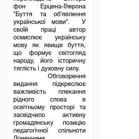
фон Ерцена-Глерона 
"Буття та об'явлення 
української мови".  У 
своїй праці автор 
осмислює українську 
мову як явище буття, 
що формує світогляд 
народу, його історичну 
тяглість і духовну силу.
	Обговорення 
видання  підкреслює 
важливість плекання 
рідного слова в 
освітньому просторі та 
засвідчило активну 
громадянську позицію 
педагогічної спільноти 
Донеччини.