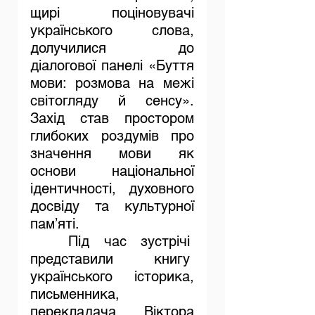
щирі поціновувачі 
українського слова, 
долучилися до 
діалогової панелі «Буття 
мови: розмова на межі 
світогляду й сенсу». 
Захід став простором 
глибоких роздумів про 
значення мови як 
основи національної 
ідентичності, духовного 
досвіду та культурної 
пам’яті.
	Під час зустрічі  
представили книгу  
українського історика, 
письменника, 
перекладача Віктора 