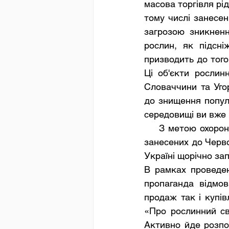
масова торгівля рі
тому числі занесен
загрозою зникненн
рослин, як підсні
призводить до того
Ці об'єкти рослинн
Словаччини та Уго
до знищення популя
середовищі ви вже 
    З метою охорони ранньоквітучих реліктових і зникаючих рослин, а також рослин, 
занесених до Черво
Україні щорічно за
В рамках проведенн
пропаганда відмови
продаж так і купів
«Про рослинний св
Активно йде розпов