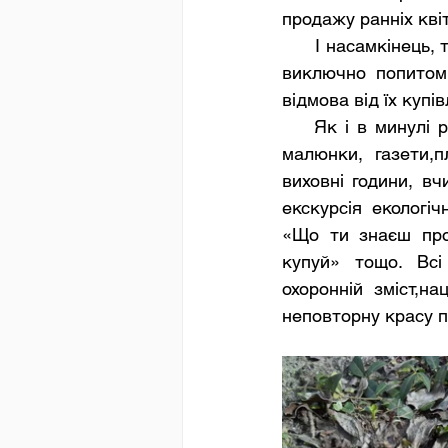
продажу ранніх квіт
      І насамкінець, торгівля первоцвітами – це, перш за все, торгівля, яка заохочується 
виключно попитом.
відмова від їх купівл
    Як і в минулі роки наша школа активно долучається до цієї акції. Діти малюють 
малюнки, газети,п
виховні години, вч
екскурсія екологі
«Що ти знаєш про 
купуй» тощо. Всі 
охоронній зміст,на
неповторну красу пр