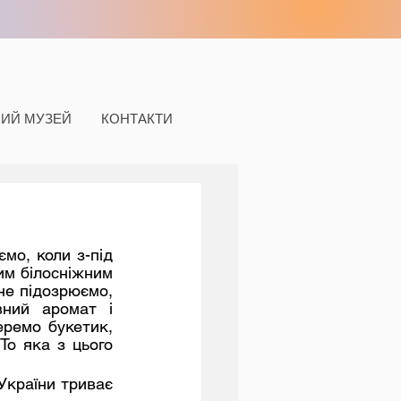
НИЙ МУЗЕЙ
КОНТАКТИ
м білосніжним 
не підозрюємо, 
ний аромат і 
ремо букетик, 
То яка з цього 