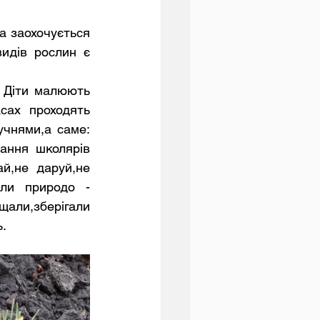
идів рослин є 
сах проходять 
чнями,а саме: 
ання школярів 
й,не даруй,не 
али природо - 
али,зберігали 
. 