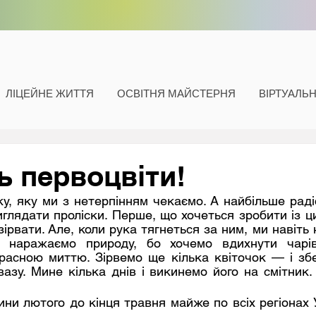
ЛІЦЕЙНЕ ЖИТТЯ
ОСВІТНЯ МАЙСТЕРНЯ
ВІРТУАЛЬ
ь первоцвіти!
глядати проліски. Перше, що хочеться зробити із ци
зірвати. Але, коли рука тягнеться за ним, ми навіть 
 наражаємо природу, бо хочемо вдихнути чарів
расною миттю. Зірвемо ще кілька квіточок — і збе
азу. Мине кілька днів і викинемо його на смітник. 