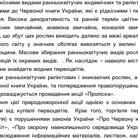
дкісними видами ранньоквітучих ендемічних та релікт
ими до Червоної книги України, які є рідкісними і п
я. Висока декоративність та ранній термін цвітінн
жник звичайний, анемона звичайна, конвалія звич
, що збут цих рослин виходить далеко за межі ареалу
ого світу у значних обсягах вивозяться у великі м
рщини. Масове збирання ранньоквітучих видів росл
цій їх окремих видів.  . Як наслідок – навколо міс
не знайдете жодних первоцвітів.
ної книги України, та попередження правопорушень у
проваджується проведення акції «Проліска».
я цієї природоохоронної акції однією з основних ї
 від купівлі первоцвітів.  Крім того, торгівля пер
ля) є порушеннями законів України «Про Червону кн
іт», «Про охорону навколишнього середовища Украї
сюдження інформаційних матеріалів, листівок, налі