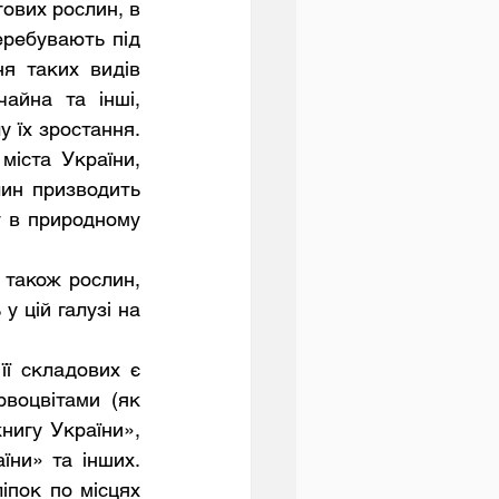
ових рослин, в 
еребувають під 
я таких видів 
айна та інші, 
 їх зростання. 
іста України, 
ин призводить 
т в природному 
 цій галузі на 
ї складових є 
воцвітами (як 
игу України», 
ни» та інших. 
пок по місцях 