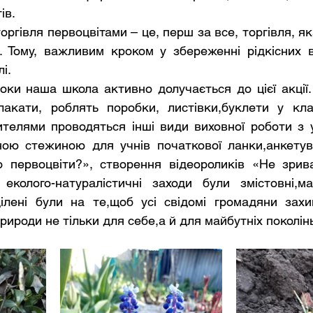
ів.
 Тому, важливим кроком у збереженні рідкісних в
і. 
лакати, роблять поробки, листівки,буклети у кла
ителями проводяться інші види виховної роботи з у
чною стежиною для учнів початкової ланки,анкетув
первоцвіти?», створення відеороликів «Не зрива
еколого-натуралістичні заходи були змістовні,м
цілені були на те,щоб усі свідомі громадяни захищ
ироди не тільки для себе,а й для майбутніх поколінь