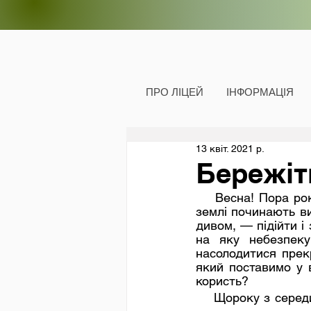
ПРО ЛІЦЕЙ
ІНФОРМАЦІЯ
13 квіт. 2021 р.
Бережіт
    Весна! Пора року, яку ми з нетерпінням чекаємо. А найбільше радіємо, коли з-під 
землі починають ви
дивом, — підійти і 
на яку небезпеку
насолодитися прек
який поставимо у в
користь?
    Щороку з середини лютого до кінця травня майже по всіх регіонах України триває 