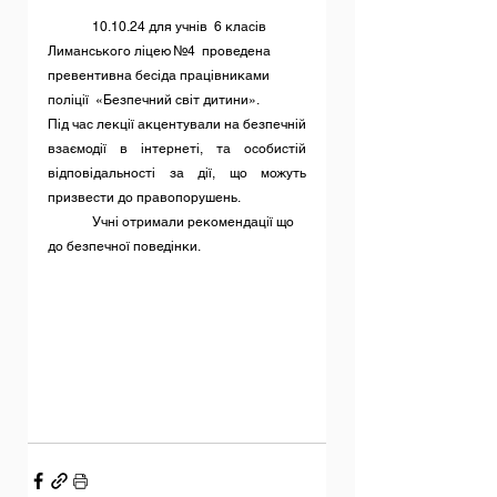
	10.10.24 для учнів  6 класів 
Лиманського ліцею №4  проведена  
превентивна бесіда працівниками 
поліції  «Безпечний світ дитини».
Під час лекції акцентували на безпечній 
взаємодії в інтернеті, та особистій 
відповідальності за дії, що можуть 
призвести до правопорушень.
	Учні отримали рекомендації що 
до безпечної поведінки.