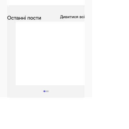
Дивитися всі
Останні пости
Коментарі
Всеукраїнське
Перемога