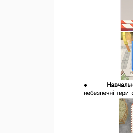
●     
Навчальн
небезпечні терито