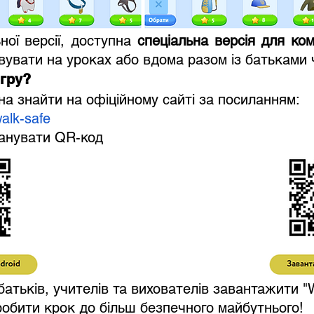
ної версії, доступна 
спеціальна версія для ком
увати на уроках або вдома разом із батьками 
гру?
на знайти на офіційному сайті за посиланням:
alk-safe
канувати QR-код
зробити крок до більш безпечного майбутнього!