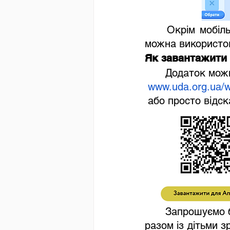
	Окрім мобіль
можна використов
Як завантажити 
	Додаток мож
www.uda.org.ua/w
 або просто відс
	Запрошуємо батьків, учителів та вихователів завантажити "Walk Safe" і 
разом із дітьми 