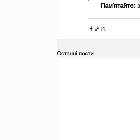
	Пам’ятайте:
 
Останні пости