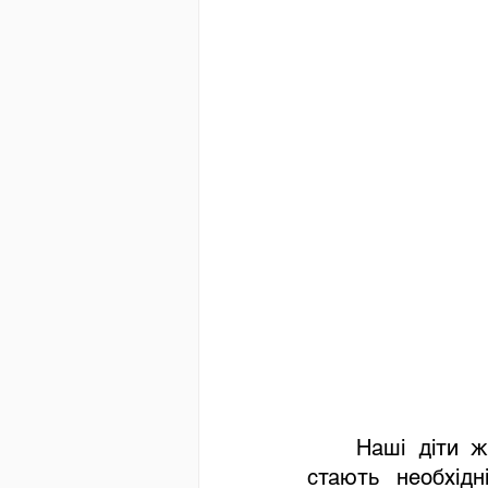
	Наші діти живуть у непростий час, коли знання про мінну небезпеку 
стають необхідн