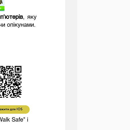
п'ютерів
, яку 
чи опікунами.