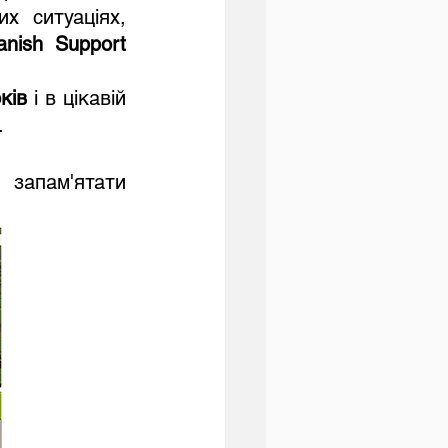
вибухонебезпечні предмети та правильно діяти в небезпечних ситуаціях, 
anish Support 
ків
 і в цікавій 
.
запам'ятати 