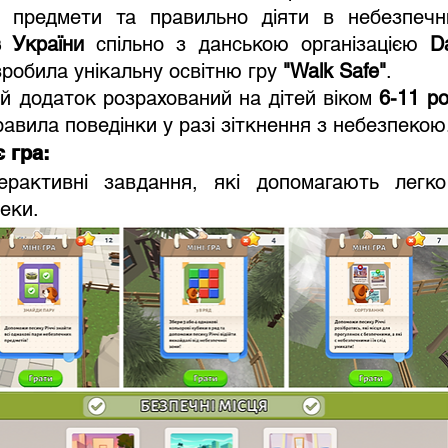
в України
 спільно з данською організацією 
D
зробила унікальну освітню гру 
"Walk Safe"
.
ий додаток розрахований на дітей віком 
6-11 ро
авила поведінки у разі зіткнення з небезпекою
 гра:
терактивні завдання, які допомагають легко 
еки.