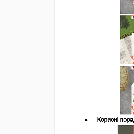
●     
Корисні пора