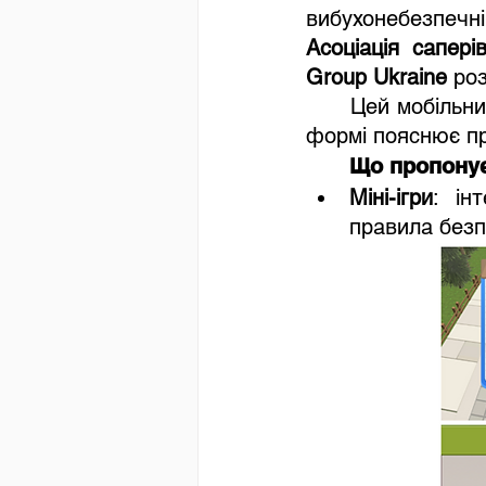
Асоціація сапері
Group Ukraine
 ро
	Цей мобільн
формі пояснює пр
	Що пропонує
Міні-ігри
: ін
правила безп